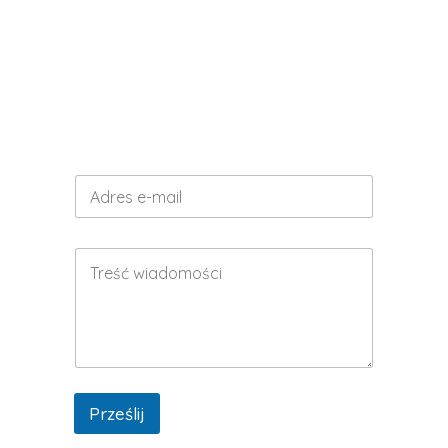
Restauracja
Mustang
Zadzwoń do nas!
32 289 72 20
Prześlij